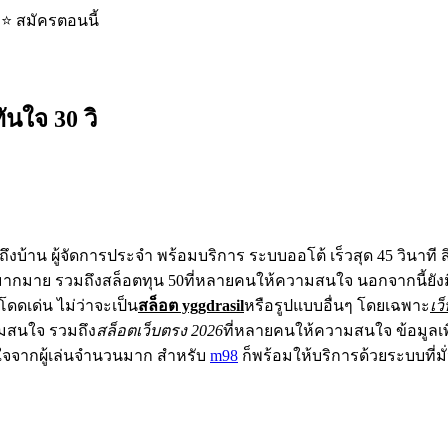
่
⭐ สมัครตอนนี้
ันใจ 30 วิ
งถึงบ้าน ผู้จัดการประจำ พร้อมบริการ ระบบออโต้ เร็วสุด 45 วินาที 
กมากมาย รวมถึงสล็อตทุน 50ที่หลายคนให้ความสนใจ นอกจากนี้ยังม
โดดเด่น ไม่ว่าจะเป็น
สล็อต yggdrasil
หรือรูปแบบอื่นๆ โดยเฉพาะ
เว
มสนใจ รวมถึง
สล็อตเว็บตรง 2026
ที่หลายคนให้ความสนใจ ข้อมูลเพิ
งใจจากผู้เล่นจำนวนมาก สำหรับ
m98
ก็พร้อมให้บริการด้วยระบบที่ม