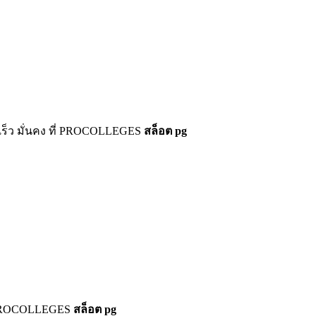
เร็ว มั่นคง ที่ PROCOLLEGES
สล็อต pg
ี่ PROCOLLEGES
สล็อต pg