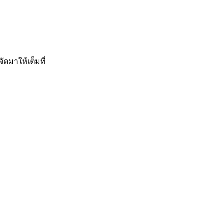
ัดมาให้เต็มที่