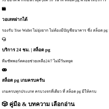
วอเลทฝากได้
รองรับ True Wallet ไม่ยุ่งยาก ไม่ต้องมีบัญชีธนาคาร ซึ่ง สล็อต pg จ
บริการ 24 ชม. | สล็อต pg
ทีมซัพพอร์ตคอยช่วยเหลือ24/7 ไม่มีวันหยุด
สล็อต pg เกมครบครัน
เกมครบทุกประเภท ครบวงจรที่เดียว ที่ สล็อต pg มีให้ครบ
🎲 คู่มือ & บทความ
เลือกอ่าน