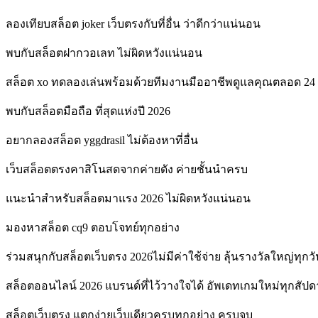
ลองเทียบสล็อต joker เว็บตรงกับที่อื่น ว่าดีกว่าแน่นอน
พบกับสล็อตฝากวอเลท ไม่ผิดหวังแน่นอน
สล็อต xo ทดลองเล่นพร้อมด้วยทีมงานมืออาชีพดูแลคุณตลอด 24
พบกับสล็อตมือถือ ที่สุดแห่งปี 2026
อยากลองสล็อต yggdrasil ไม่ต้องหาที่อื่น
เว็บสล็อตตรงคาสิโนสดจากค่ายดัง ค่ายชั้นนำครบ
แนะนำสำหรับสล็อตมาแรง 2026 ไม่ผิดหวังแน่นอน
มองหาสล็อต cq9 ตอบโจทย์ทุกอย่าง
ร่วมสนุกกับสล็อตเว็บตรง 2026ไม่มีค่าใช้จ่าย ลุ้นรางวัลใหญ่ทุกว
สล็อตออนไลน์ 2026 แบรนด์ที่ไว้วางใจได้ อัพเดทเกมใหม่ทุกสัปด
สล็อตเว็บตรง แตกง่ายเว็บเดียวครบทุกอย่าง ครบจบ