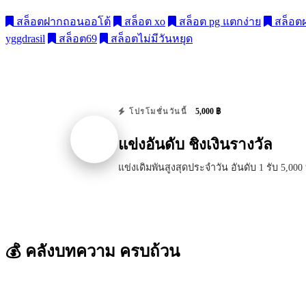
สล็อตฝากถอนออโต้
สล็อต xo
สล็อต pg แตกง่าย
สล็อตฝ
yggdrasil
สล็อต69
สล็อตไม่มีวันหยุด
5,000 ฿
โปรโมชั่นวันนี้
แข่งอันดับ ชิงเงินรางวัล
แข่งเดิมพันสูงสุดประจำวัน อันดับ 1 รับ 5,000
💰 คลังบทความ
ครบถ้วน