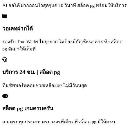
AI ออโต้ ฝากถอนไวสุดๆแค่ 10 วินาที สล็อต pg พร้อมให้บริการ
วอเลทฝากได้
รองรับ True Wallet ไม่ยุ่งยาก ไม่ต้องมีบัญชีธนาคาร ซึ่ง สล็อต
pg จัดมาให้เต็มที่
บริการ 24 ชม. | สล็อต pg
ทีมซัพพอร์ตคอยช่วยเหลือ24/7 ไม่มีวันหยุด
สล็อต pg เกมครบครัน
เกมครบทุกประเภท ครบวงจรที่เดียว ที่ สล็อต pg มีให้ครบ