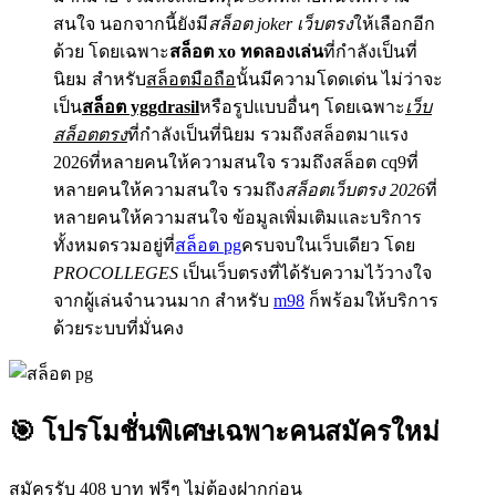
สนใจ นอกจากนี้ยังมี
สล็อต joker เว็บตรง
ให้เลือกอีก
ด้วย โดยเฉพาะ
สล็อต xo ทดลองเล่น
ที่กำลังเป็นที่
นิยม สำหรับ
สล็อตมือถือ
นั้นมีความโดดเด่น ไม่ว่าจะ
เป็น
สล็อต yggdrasil
หรือรูปแบบอื่นๆ โดยเฉพาะ
เว็บ
สล็อตตรง
ที่กำลังเป็นที่นิยม รวมถึงสล็อตมาแรง
2026ที่หลายคนให้ความสนใจ รวมถึงสล็อต cq9ที่
หลายคนให้ความสนใจ รวมถึง
สล็อตเว็บตรง 2026
ที่
หลายคนให้ความสนใจ ข้อมูลเพิ่มเติมและบริการ
ทั้งหมดรวมอยู่ที่
สล็อต pg
ครบจบในเว็บเดียว โดย
PROCOLLEGES
เป็นเว็บตรงที่ได้รับความไว้วางใจ
จากผู้เล่นจำนวนมาก สำหรับ
m98
ก็พร้อมให้บริการ
ด้วยระบบที่มั่นคง
🎯 โปรโมชั่นพิเศษเฉพาะคนสมัครใหม่
สมัครรับ 408 บาท ฟรีๆ ไม่ต้องฝากก่อน