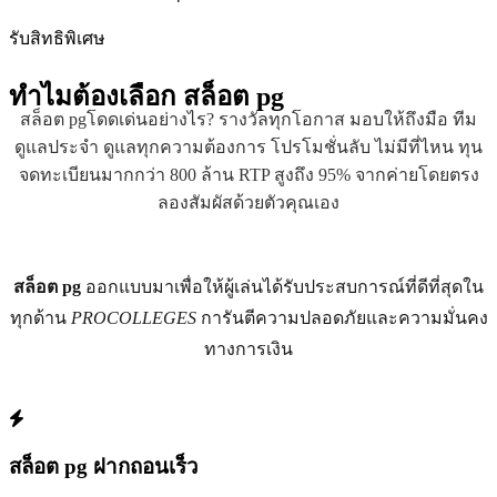
รับสิทธิพิเศษ
ทำไมต้องเลือก
สล็อต pg
สล็อต pgโดดเด่นอย่างไร? รางวัลทุกโอกาส มอบให้ถึงมือ ทีม
ดูแลประจำ ดูแลทุกความต้องการ โปรโมชั่นลับ ไม่มีที่ไหน ทุน
จดทะเบียนมากกว่า 800 ล้าน RTP สูงถึง 95% จากค่ายโดยตรง
ลองสัมผัสด้วยตัวคุณเอง
สล็อต pg
ออกแบบมาเพื่อให้ผู้เล่นได้รับประสบการณ์ที่ดีที่สุดใน
ทุกด้าน
PROCOLLEGES
การันตีความปลอดภัยและความมั่นคง
ทางการเงิน
สล็อต pg ฝากถอนเร็ว