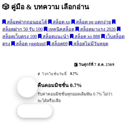
🎲 คู่มือ & บทความ
เลือกอ่าน
สล็อตฝากถอนออโต้
สล็อต xo
สล็อต pg แตกง่าย
สล็อตฝาก 50 รับ 100
เทคนิคสล็อต
สล็อตมาแรง 2026
สล็อตเว็บตรง 100
สล็อตแนะนำ
สล็อต xo 888
เว็บสล็อต
ตรง
สล็อต yggdrasil
สล็อต69
สล็อตไม่มีวันหยุด
วันศุกร์ที่ 7 ส.ค. 2569
0.7%
โปรโมชั่นวันนี้
คืนคอมมิชชั่น 0.7%
รับค่าคอมมิชชั่นทุกยอดเดิมพัน 0.7% ไม่ว่า
จะได้หรือเสีย
รับโปรนี้