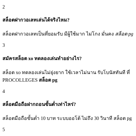
2
สล็อตฝากวอเลทเล่นได้จริงไหม?
สล็อตฝากวอเลทเป็นที่ยอมรับ มีผู้ใช้มาก ไม่โกง มั่นคง
สล็อต pg
3
สมัครสล็อต xo ทดลองเล่นทำอย่างไร?
สล็อต xo ทดลองเล่นไม่ยุ่งยาก ใช้เวลาไม่นาน รับโบนัสทันที ที่
PROCOLLEGES
สล็อต pg
4
สล็อตมือถือฝากถอนขั้นต่ำเท่าไหร่?
สล็อตมือถือขั้นต่ำ 10 บาท ระบบออโต้ ไม่ถึง 30 วินาที สล็อต pg
5