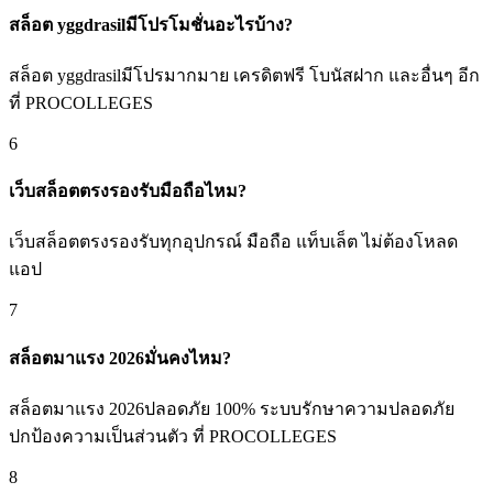
สล็อต yggdrasilมีโปรโมชั่นอะไรบ้าง?
สล็อต yggdrasilมีโปรมากมาย เครดิตฟรี โบนัสฝาก และอื่นๆ อีก
ที่ PROCOLLEGES
6
เว็บสล็อตตรงรองรับมือถือไหม?
เว็บสล็อตตรงรองรับทุกอุปกรณ์ มือถือ แท็บเล็ต ไม่ต้องโหลด
แอป
7
สล็อตมาแรง 2026มั่นคงไหม?
สล็อตมาแรง 2026ปลอดภัย 100% ระบบรักษาความปลอดภัย
ปกป้องความเป็นส่วนตัว ที่ PROCOLLEGES
8