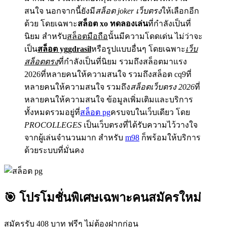
สนใจ นอกจากนี้ยังมี
สล็อต joker เว็บตรง
ให้เลือกอีก
ด้วย โดยเฉพาะ
สล็อต xo ทดลองเล่น
ที่กำลังเป็นที่
นิยม สำหรับ
สล็อตมือถือ
นั้นมีความโดดเด่น ไม่ว่าจะ
เป็น
สล็อต yggdrasil
หรือรูปแบบอื่นๆ โดยเฉพาะ
เว็บ
สล็อตตรง
ที่กำลังเป็นที่นิยม รวมถึงสล็อตมาแรง
2026ที่หลายคนให้ความสนใจ รวมถึงสล็อต cq9ที่
หลายคนให้ความสนใจ รวมถึง
สล็อตเว็บตรง 2026
ที่
หลายคนให้ความสนใจ ข้อมูลเพิ่มเติมและบริการ
ทั้งหมดรวมอยู่ที่
สล็อต pg
ครบจบในเว็บเดียว โดย
PROCOLLEGES
เป็นเว็บตรงที่ได้รับความไว้วางใจ
จากผู้เล่นจำนวนมาก สำหรับ
m98
ก็พร้อมให้บริการ
ด้วยระบบที่มั่นคง
🎯 โปรโมชั่นพิเศษเฉพาะคนสมัครใหม่
สมัครรับ 408 บาท ฟรีๆ ไม่ต้องฝากก่อน