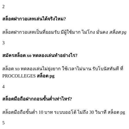
2
สล็อตฝากวอเลทเล่นได้จริงไหม?
สล็อตฝากวอเลทเป็นที่ยอมรับ มีผู้ใช้มาก ไม่โกง มั่นคง
สล็อต pg
3
สมัครสล็อต xo ทดลองเล่นทำอย่างไร?
สล็อต xo ทดลองเล่นไม่ยุ่งยาก ใช้เวลาไม่นาน รับโบนัสทันที ที่
PROCOLLEGES
สล็อต pg
4
สล็อตมือถือฝากถอนขั้นต่ำเท่าไหร่?
สล็อตมือถือขั้นต่ำ 10 บาท ระบบออโต้ ไม่ถึง 30 วินาที สล็อต pg
5