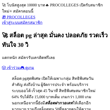
🚀 โบนัสสูงสุด 10000 บาท
🔥 PROCOLLEGES เปิดรับสมาชิก
ใหม่
⭐ สมัครตอนนี้
🎁 PROCOLLEGES
เข้าสู่ระบบ
สมัครสมาชิก
🚀 สล็อต pg ล่าสุด มั่นคง ปลอดภัย รวดเร็ว
ทันใจ 30 วิ
แตกหนัก สมัครรับเครดิตฟรีเลย
🎲 เข้าร่วม
🎮 ดูเกม
สล็อต pgสุดพิเศษ เปิดให้เฉพาะกลุ่ม สิทธิพิเศษวัน
สำคัญ ส่งถึงบ้าน ผู้จัดการประจำ พร้อมบริการ
ระบบออโต้ เร็วสุด 45 วินาที สิทธิพิเศษสมาชิกใหม่
64% รับได้ถึง 15,000 บาทเต็ม เกมกว่า 1,000 เกม
นอกเหนือจากนี้ยังมี
สล็อตฝากวอเลท
ให้เลือกอีก
มากมาย รวมถึงสล็อตทุน 50ที่หลายคนให้ความ