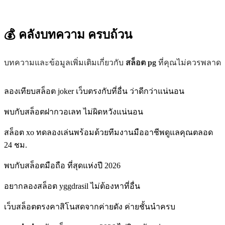
💰 คลังบทความ
ครบถ้วน
บทความและข้อมูลเพิ่มเติมเกี่ยวกับ
สล็อต pg
ที่คุณไม่ควรพลาด
ลองเทียบสล็อต joker เว็บตรงกับที่อื่น ว่าดีกว่าแน่นอน
พบกับสล็อตฝากวอเลท ไม่ผิดหวังแน่นอน
สล็อต xo ทดลองเล่นพร้อมด้วยทีมงานมืออาชีพดูแลคุณตลอด
24 ชม.
พบกับสล็อตมือถือ ที่สุดแห่งปี 2026
อยากลองสล็อต yggdrasil ไม่ต้องหาที่อื่น
เว็บสล็อตตรงคาสิโนสดจากค่ายดัง ค่ายชั้นนำครบ