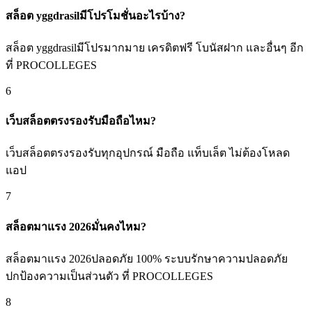
สล็อต yggdrasilมีโปรโมชั่นอะไรบ้าง?
สล็อต yggdrasilมีโปรมากมาย เครดิตฟรี โบนัสฝาก และอื่นๆ อีก
ที่ PROCOLLEGES
6
เว็บสล็อตตรงรองรับมือถือไหม?
เว็บสล็อตตรงรองรับทุกอุปกรณ์ มือถือ แท็บเล็ต ไม่ต้องโหลด
แอป
7
สล็อตมาแรง 2026มั่นคงไหม?
สล็อตมาแรง 2026ปลอดภัย 100% ระบบรักษาความปลอดภัย
ปกป้องความเป็นส่วนตัว ที่ PROCOLLEGES
8