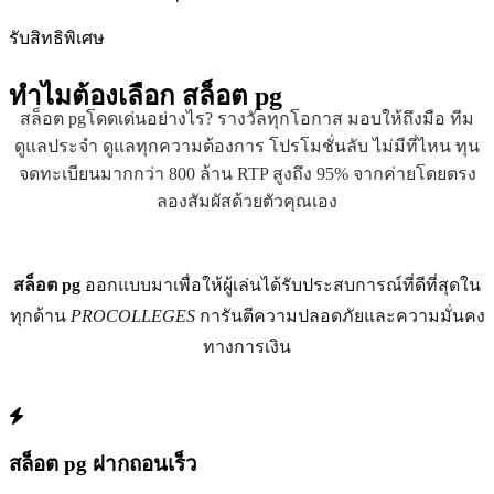
รับสิทธิพิเศษ
ทำไมต้องเลือก
สล็อต pg
สล็อต pgโดดเด่นอย่างไร? รางวัลทุกโอกาส มอบให้ถึงมือ ทีม
ดูแลประจำ ดูแลทุกความต้องการ โปรโมชั่นลับ ไม่มีที่ไหน ทุน
จดทะเบียนมากกว่า 800 ล้าน RTP สูงถึง 95% จากค่ายโดยตรง
ลองสัมผัสด้วยตัวคุณเอง
สล็อต pg
ออกแบบมาเพื่อให้ผู้เล่นได้รับประสบการณ์ที่ดีที่สุดใน
ทุกด้าน
PROCOLLEGES
การันตีความปลอดภัยและความมั่นคง
ทางการเงิน
สล็อต pg ฝากถอนเร็ว