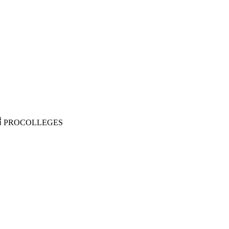
ก ที่ PROCOLLEGES