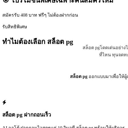
🎯 โปรโมชั่นพิเศษเฉพาะคนสมัครใหม่
สมัครรับ 408 บาท ฟรีๆ ไม่ต้องฝากก่อน
รับสิทธิพิเศษ
ทำไมต้องเลือก
สล็อต pg
สล็อต pgโดดเด่นอย่างไ
ที่ไหน ทุนจดท
สล็อต pg
ออกแบบมาเพื่อให้ผู้เ
สล็อต pg ฝากถอนเร็ว
AI ออโต้ ฝากถอนไวสุดๆแค่ 10 วินาที สล็อต pg พร้อมให้บริการ