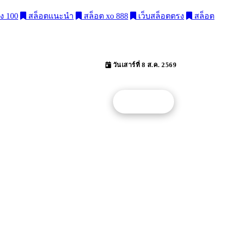
ง 100
สล็อตแนะนำ
สล็อต xo 888
เว็บสล็อตตรง
สล็อต
วันเสาร์ที่ 8 ส.ค. 2569
รับโปรนี้