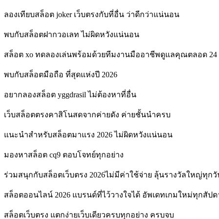
ลองเทียบสล็อต joker เว็บตรงกับที่อื่น ว่าดีกว่าแน่นอน
พบกับสล็อตฝากวอเลท ไม่ผิดหวังแน่นอน
สล็อต xo ทดลองเล่นพร้อมด้วยทีมงานมืออาชีพดูแลคุณตลอด 24
พบกับสล็อตมือถือ ที่สุดแห่งปี 2026
อยากลองสล็อต yggdrasil ไม่ต้องหาที่อื่น
เว็บสล็อตตรงคาสิโนสดจากค่ายดัง ค่ายชั้นนำครบ
แนะนำสำหรับสล็อตมาแรง 2026 ไม่ผิดหวังแน่นอน
มองหาสล็อต cq9 ตอบโจทย์ทุกอย่าง
ร่วมสนุกกับสล็อตเว็บตรง 2026ไม่มีค่าใช้จ่าย ลุ้นรางวัลใหญ่ทุกว
สล็อตออนไลน์ 2026 แบรนด์ที่ไว้วางใจได้ อัพเดทเกมใหม่ทุกสัปด
สล็อตเว็บตรง แตกง่ายเว็บเดียวครบทุกอย่าง ครบจบ