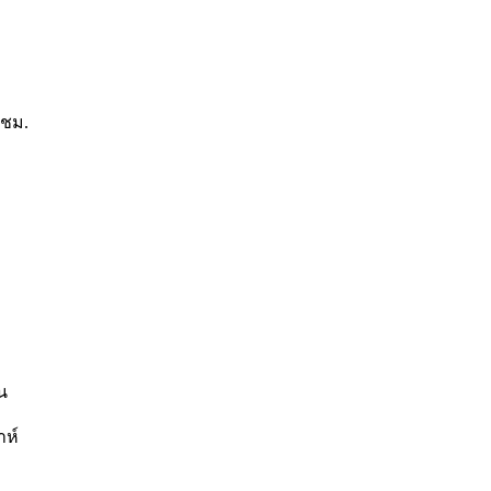
 ชม.
ัน
าห์