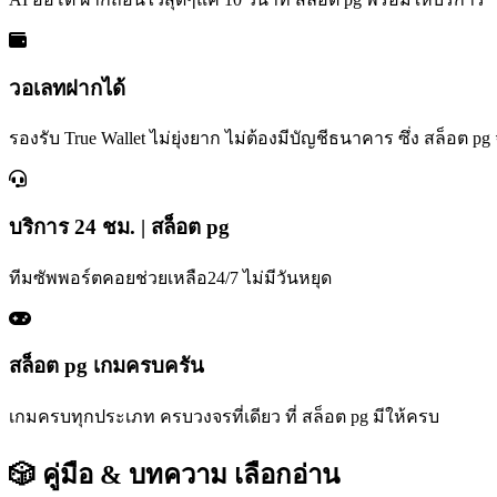
วอเลทฝากได้
รองรับ True Wallet ไม่ยุ่งยาก ไม่ต้องมีบัญชีธนาคาร ซึ่ง สล็อต pg จ
บริการ 24 ชม. | สล็อต pg
ทีมซัพพอร์ตคอยช่วยเหลือ24/7 ไม่มีวันหยุด
สล็อต pg เกมครบครัน
เกมครบทุกประเภท ครบวงจรที่เดียว ที่ สล็อต pg มีให้ครบ
🎲 คู่มือ & บทความ
เลือกอ่าน