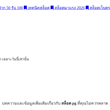
าก 50 รับ 100
เทคนิคสล็อต
สล็อตมาแรง 2026
สล็อตเว็บตร
เฉพาะวันนี้เท่านั้น
บทความและข้อมูลเพิ่มเติมเกี่ยวกับ
สล็อต pg
ที่คุณไม่ควรพลาด