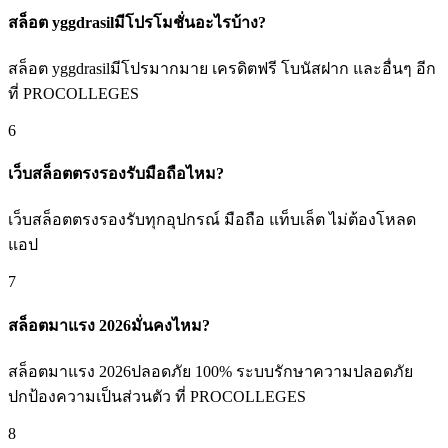
สล็อต yggdrasilมีโปรโมชั่นอะไรบ้าง?
สล็อต yggdrasilมีโปรมากมาย เครดิตฟรี โบนัสฝาก และอื่นๆ อีก
ที่ PROCOLLEGES
6
เว็บสล็อตตรงรองรับมือถือไหม?
เว็บสล็อตตรงรองรับทุกอุปกรณ์ มือถือ แท็บเล็ต ไม่ต้องโหลด
แอป
7
สล็อตมาแรง 2026มั่นคงไหม?
สล็อตมาแรง 2026ปลอดภัย 100% ระบบรักษาความปลอดภัย
ปกป้องความเป็นส่วนตัว ที่ PROCOLLEGES
8