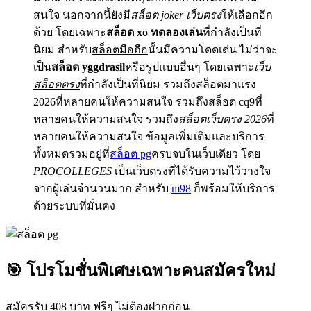
สนใจ นอกจากนี้ยังมี
สล็อต joker เว็บตรง
ให้เลือกอีก
ด้วย โดยเฉพาะ
สล็อต xo ทดลองเล่น
ที่กำลังเป็นที่
นิยม สำหรับ
สล็อตมือถือ
นั้นมีความโดดเด่น ไม่ว่าจะ
เป็น
สล็อต yggdrasil
หรือรูปแบบอื่นๆ โดยเฉพาะ
เว็บ
สล็อตตรง
ที่กำลังเป็นที่นิยม รวมถึงสล็อตมาแรง
2026ที่หลายคนให้ความสนใจ รวมถึงสล็อต cq9ที่
หลายคนให้ความสนใจ รวมถึง
สล็อตเว็บตรง 2026
ที่
หลายคนให้ความสนใจ ข้อมูลเพิ่มเติมและบริการ
ทั้งหมดรวมอยู่ที่
สล็อต pg
ครบจบในเว็บเดียว โดย
PROCOLLEGES
เป็นเว็บตรงที่ได้รับความไว้วางใจ
จากผู้เล่นจำนวนมาก สำหรับ
m98
ก็พร้อมให้บริการ
ด้วยระบบที่มั่นคง
🎯 โปรโมชั่นพิเศษเฉพาะคนสมัครใหม่
สมัครรับ 408 บาท ฟรีๆ ไม่ต้องฝากก่อน