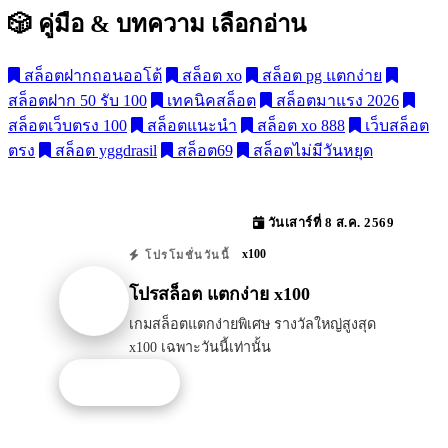
🎲 คู่มือ & บทความ
เลือกอ่าน
สล็อตฝากถอนออโต้
สล็อต xo
สล็อต pg แตกง่าย
สล็อตฝาก 50 รับ 100
เทคนิคสล็อต
สล็อตมาแรง 2026
สล็อตเว็บตรง 100
สล็อตแนะนำ
สล็อต xo 888
เว็บสล็อต
ตรง
สล็อต yggdrasil
สล็อต69
สล็อตไม่มีวันหยุด
วันเสาร์ที่ 8 ส.ค. 2569
x100
โปรโมชั่นวันนี้
โปรสล็อต แตกง่าย x100
เกมสล็อตแตกง่ายพิเศษ รางวัลใหญ่สูงสุด
x100 เฉพาะวันนี้เท่านั้น
รับโปรนี้