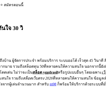
่
⭐ สมัครตอนนี้
ันใจ 30 วิ
งถึงบ้าน ผู้จัดการประจำ พร้อมบริการ ระบบออโต้ เร็วสุด 45 วินาที 
กมากมาย รวมถึงสล็อตทุน 50ที่หลายคนให้ความสนใจ นอกจากนี้ยังม
โดดเด่น ไม่ว่าจะเป็น
สล็อต yggdrasil
หรือรูปแบบอื่นๆ โดยเฉพาะ
เว
มสนใจ รวมถึง
สล็อตเว็บตรง 2026
ที่หลายคนให้ความสนใจ ข้อมูลเพิ
งใจจากผู้เล่นจำนวนมาก สำหรับ
m98
ก็พร้อมให้บริการด้วยระบบที่ม