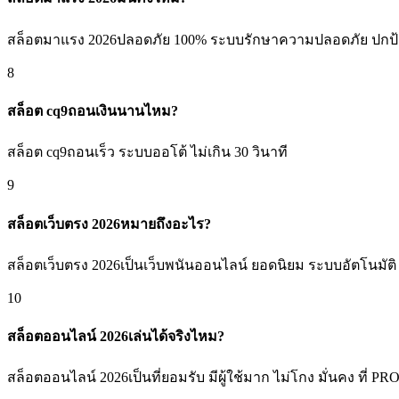
สล็อตมาแรง 2026ปลอดภัย 100% ระบบรักษาความปลอดภัย ปกป้
8
สล็อต cq9ถอนเงินนานไหม?
สล็อต cq9ถอนเร็ว ระบบออโต้ ไม่เกิน 30 วินาที
9
สล็อตเว็บตรง 2026หมายถึงอะไร?
สล็อตเว็บตรง 2026เป็นเว็บพนันออนไลน์ ยอดนิยม ระบบอัตโนมัต
10
สล็อตออนไลน์ 2026เล่นได้จริงไหม?
สล็อตออนไลน์ 2026เป็นที่ยอมรับ มีผู้ใช้มาก ไม่โกง มั่นคง ที