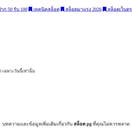
าก 50 รับ 100
เทคนิคสล็อต
สล็อตมาแรง 2026
สล็อตเว็บตร
เฉพาะวันนี้เท่านั้น
บทความและข้อมูลเพิ่มเติมเกี่ยวกับ
สล็อต pg
ที่คุณไม่ควรพลาด