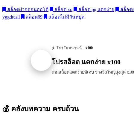
สล็อตฝากถอนออโต้
สล็อต xo
สล็อต pg แตกง่าย
สล็อตฝ
yggdrasil
สล็อต69
สล็อตไม่มีวันหยุด
x100
โปรโมชั่นวันนี้
โปรสล็อต แตกง่าย x100
เกมสล็อตแตกง่ายพิเศษ รางวัลใหญ่สูงสุด x100 
💰 คลังบทความ
ครบถ้วน