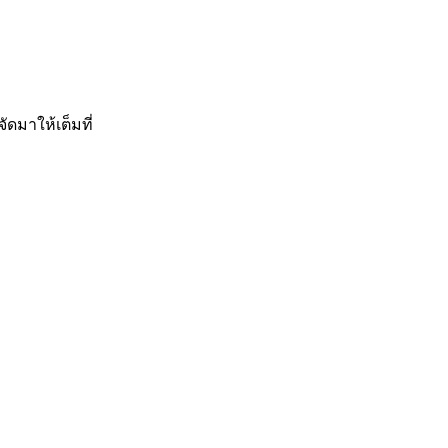
ัดมาให้เต็มที่