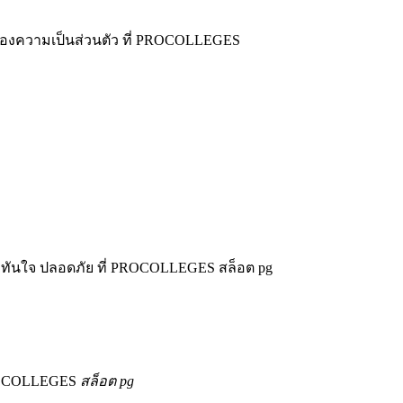
องความเป็นส่วนตัว ที่ PROCOLLEGES
ิ ทันใจ ปลอดภัย ที่ PROCOLLEGES สล็อต pg
่ PROCOLLEGES
สล็อต pg