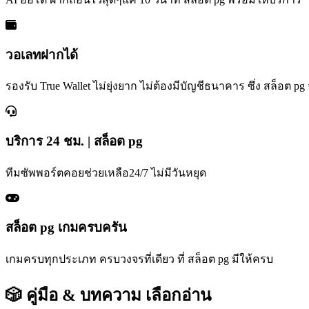
วอเลทฝากได้
รองรับ True Wallet ไม่ยุ่งยาก ไม่ต้องมีบัญชีธนาคาร ซึ่ง สล็อต pg จ
บริการ 24 ชม. | สล็อต pg
ทีมซัพพอร์ตคอยช่วยเหลือ24/7 ไม่มีวันหยุด
สล็อต pg เกมครบครัน
เกมครบทุกประเภท ครบวงจรที่เดียว ที่ สล็อต pg มีให้ครบ
🎲 คู่มือ & บทความ
เลือกอ่าน