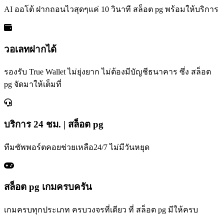
AI ออโต้ ฝากถอนไวสุดๆแค่ 10 วินาที สล็อต pg พร้อมให้บริการ
วอเลทฝากได้
รองรับ True Wallet ไม่ยุ่งยาก ไม่ต้องมีบัญชีธนาคาร ซึ่ง สล็อต
pg จัดมาให้เต็มที่
บริการ 24 ชม. | สล็อต pg
ทีมซัพพอร์ตคอยช่วยเหลือ24/7 ไม่มีวันหยุด
สล็อต pg เกมครบครัน
เกมครบทุกประเภท ครบวงจรที่เดียว ที่ สล็อต pg มีให้ครบ