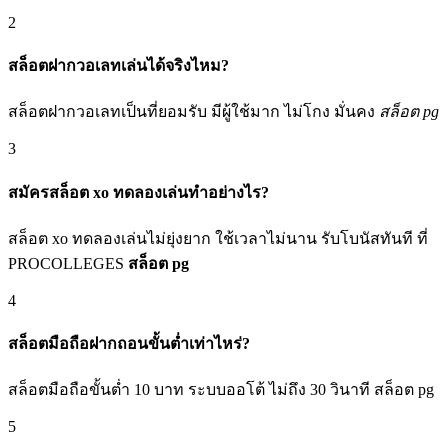
2
สล็อตฝากวอเลทเล่นได้จริงไหม?
สล็อตฝากวอเลทเป็นที่ยอมรับ มีผู้ใช้มาก ไม่โกง มั่นคง
สล็อต pg
3
สมัครสล็อต xo ทดลองเล่นทำอย่างไร?
สล็อต xo ทดลองเล่นไม่ยุ่งยาก ใช้เวลาไม่นาน รับโบนัสทันที ที่
PROCOLLEGES
สล็อต pg
4
สล็อตมือถือฝากถอนขั้นต่ำเท่าไหร่?
สล็อตมือถือขั้นต่ำ 10 บาท ระบบออโต้ ไม่ถึง 30 วินาที สล็อต pg
5