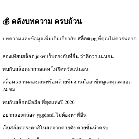
💰 คลังบทความ
ครบถ้วน
บทความและข้อมูลเพิ่มเติมเกี่ยวกับ
สล็อต pg
ที่คุณไม่ควรพลาด
ลองเทียบสล็อต joker เว็บตรงกับที่อื่น ว่าดีกว่าแน่นอน
พบกับสล็อตฝากวอเลท ไม่ผิดหวังแน่นอน
สล็อต xo ทดลองเล่นพร้อมด้วยทีมงานมืออาชีพดูแลคุณตลอด
24 ชม.
พบกับสล็อตมือถือ ที่สุดแห่งปี 2026
อยากลองสล็อต yggdrasil ไม่ต้องหาที่อื่น
เว็บสล็อตตรงคาสิโนสดจากค่ายดัง ค่ายชั้นนำครบ