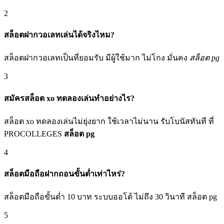
2
สล็อตฝากวอเลทเล่นได้จริงไหม?
สล็อตฝากวอเลทเป็นที่ยอมรับ มีผู้ใช้มาก ไม่โกง มั่นคง
สล็อต pg
3
สมัครสล็อต xo ทดลองเล่นทำอย่างไร?
สล็อต xo ทดลองเล่นไม่ยุ่งยาก ใช้เวลาไม่นาน รับโบนัสทันที ที่
PROCOLLEGES
สล็อต pg
4
สล็อตมือถือฝากถอนขั้นต่ำเท่าไหร่?
สล็อตมือถือขั้นต่ำ 10 บาท ระบบออโต้ ไม่ถึง 30 วินาที สล็อต pg
5