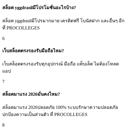
สล็อต yggdrasilมีโปรโมชั่นอะไรบ้าง?
สล็อต yggdrasilมีโปรมากมาย เครดิตฟรี โบนัสฝาก และอื่นๆ อีก
ที่ PROCOLLEGES
6
เว็บสล็อตตรงรองรับมือถือไหม?
เว็บสล็อตตรงรองรับทุกอุปกรณ์ มือถือ แท็บเล็ต ไม่ต้องโหลด
แอป
7
สล็อตมาแรง 2026มั่นคงไหม?
สล็อตมาแรง 2026ปลอดภัย 100% ระบบรักษาความปลอดภัย
ปกป้องความเป็นส่วนตัว ที่ PROCOLLEGES
8