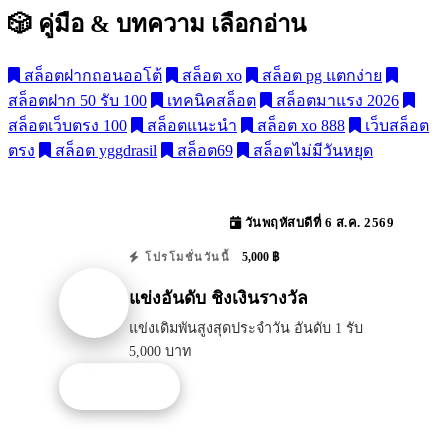
🎲 คู่มือ & บทความ
เลือกอ่าน
สล็อตฝากถอนออโต้
สล็อต xo
สล็อต pg แตกง่าย
สล็อตฝาก 50 รับ 100
เทคนิคสล็อต
สล็อตมาแรง 2026
สล็อตเว็บตรง 100
สล็อตแนะนำ
สล็อต xo 888
เว็บสล็อต
ตรง
สล็อต yggdrasil
สล็อต69
สล็อตไม่มีวันหยุด
วันพฤหัสบดีที่ 6 ส.ค. 2569
5,000 ฿
โปรโมชั่นวันนี้
แข่งอันดับ ชิงเงินรางวัล
แข่งเดิมพันสูงสุดประจำวัน อันดับ 1 รับ
5,000 บาท
รับโปรนี้