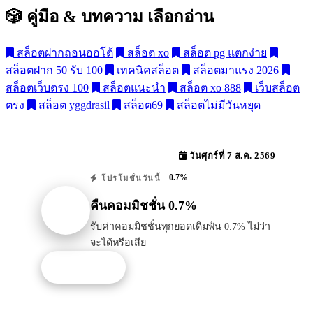
🎲 คู่มือ & บทความ
เลือกอ่าน
สล็อตฝากถอนออโต้
สล็อต xo
สล็อต pg แตกง่าย
สล็อตฝาก 50 รับ 100
เทคนิคสล็อต
สล็อตมาแรง 2026
สล็อตเว็บตรง 100
สล็อตแนะนำ
สล็อต xo 888
เว็บสล็อต
ตรง
สล็อต yggdrasil
สล็อต69
สล็อตไม่มีวันหยุด
วันศุกร์ที่ 7 ส.ค. 2569
0.7%
โปรโมชั่นวันนี้
คืนคอมมิชชั่น 0.7%
รับค่าคอมมิชชั่นทุกยอดเดิมพัน 0.7% ไม่ว่า
จะได้หรือเสีย
รับโปรนี้