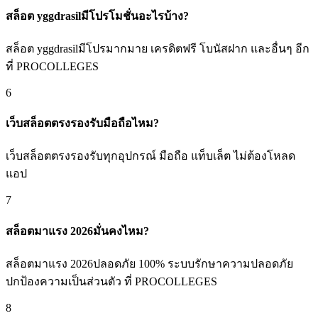
สล็อต yggdrasilมีโปรโมชั่นอะไรบ้าง?
สล็อต yggdrasilมีโปรมากมาย เครดิตฟรี โบนัสฝาก และอื่นๆ อีก
ที่ PROCOLLEGES
6
เว็บสล็อตตรงรองรับมือถือไหม?
เว็บสล็อตตรงรองรับทุกอุปกรณ์ มือถือ แท็บเล็ต ไม่ต้องโหลด
แอป
7
สล็อตมาแรง 2026มั่นคงไหม?
สล็อตมาแรง 2026ปลอดภัย 100% ระบบรักษาความปลอดภัย
ปกป้องความเป็นส่วนตัว ที่ PROCOLLEGES
8