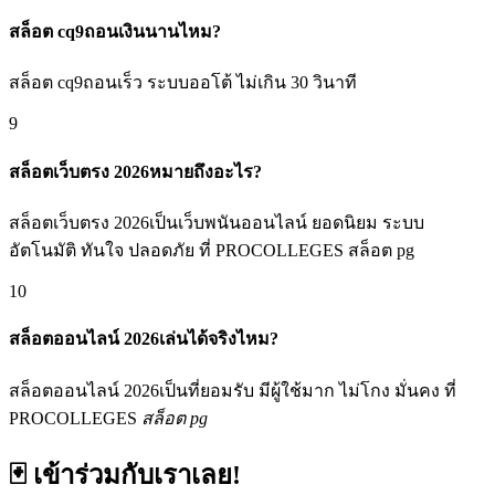
สล็อต cq9ถอนเงินนานไหม?
สล็อต cq9ถอนเร็ว ระบบออโต้ ไม่เกิน 30 วินาที
9
สล็อตเว็บตรง 2026หมายถึงอะไร?
สล็อตเว็บตรง 2026เป็นเว็บพนันออนไลน์ ยอดนิยม ระบบ
อัตโนมัติ ทันใจ ปลอดภัย ที่ PROCOLLEGES สล็อต pg
10
สล็อตออนไลน์ 2026เล่นได้จริงไหม?
สล็อตออนไลน์ 2026เป็นที่ยอมรับ มีผู้ใช้มาก ไม่โกง มั่นคง ที่
PROCOLLEGES
สล็อต pg
🃏 เข้าร่วมกับเราเลย!