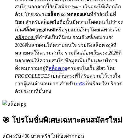
สนใจ นอกจากนี้ยังมี
สล็อต joker เว็บตรง
ให้เลือกอีก
ด้วย โดยเฉพาะ
สล็อต xo ทดลองเล่น
ที่กำลังเป็นที่
นิยม สำหรับ
สล็อตมือถือ
นั้นมีความโดดเด่น ไม่ว่าจะ
เป็น
สล็อต yggdrasil
หรือรูปแบบอื่นๆ โดยเฉพาะ
เว็บ
สล็อตตรง
ที่กำลังเป็นที่นิยม รวมถึงสล็อตมาแรง
2026ที่หลายคนให้ความสนใจ รวมถึงสล็อต cq9ที่
หลายคนให้ความสนใจ รวมถึง
สล็อตเว็บตรง 2026
ที่
หลายคนให้ความสนใจ ข้อมูลเพิ่มเติมและบริการ
ทั้งหมดรวมอยู่ที่
สล็อต pg
ครบจบในเว็บเดียว โดย
PROCOLLEGES
เป็นเว็บตรงที่ได้รับความไว้วางใจ
จากผู้เล่นจำนวนมาก สำหรับ
m98
ก็พร้อมให้บริการ
ด้วยระบบที่มั่นคง
🎯 โปรโมชั่นพิเศษเฉพาะคนสมัครใหม่
สมัครรับ 408 บาท ฟรีๆ ไม่ต้องฝากก่อน