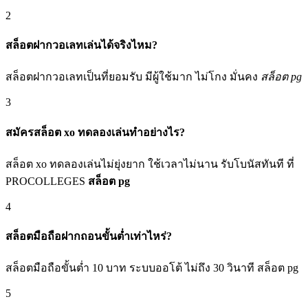
2
สล็อตฝากวอเลทเล่นได้จริงไหม?
สล็อตฝากวอเลทเป็นที่ยอมรับ มีผู้ใช้มาก ไม่โกง มั่นคง
สล็อต pg
3
สมัครสล็อต xo ทดลองเล่นทำอย่างไร?
สล็อต xo ทดลองเล่นไม่ยุ่งยาก ใช้เวลาไม่นาน รับโบนัสทันที ที่
PROCOLLEGES
สล็อต pg
4
สล็อตมือถือฝากถอนขั้นต่ำเท่าไหร่?
สล็อตมือถือขั้นต่ำ 10 บาท ระบบออโต้ ไม่ถึง 30 วินาที สล็อต pg
5