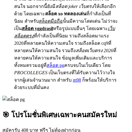
สนใจ นอกจากนี้ยังมี
สล็อต joker เว็บตรง
ให้เลือกอีก
ด้วย โดยเฉพาะ
สล็อต xo ทดลองเล่น
ที่กำลังเป็นที่
นิยม สำหรับ
สล็อตมือถือ
นั้นมีความโดดเด่น ไม่ว่าจะ
เป็น
สล็อต yggdrasil
หรือรูปแบบอื่นๆ โดยเฉพาะ
เว็บ
สล็อตตรง
ที่กำลังเป็นที่นิยม รวมถึงสล็อตมาแรง
2026ที่หลายคนให้ความสนใจ รวมถึงสล็อต cq9ที่
หลายคนให้ความสนใจ รวมถึง
สล็อตเว็บตรง 2026
ที่
หลายคนให้ความสนใจ ข้อมูลเพิ่มเติมและบริการ
ทั้งหมดรวมอยู่ที่
สล็อต pg
ครบจบในเว็บเดียว โดย
PROCOLLEGES
เป็นเว็บตรงที่ได้รับความไว้วางใจ
จากผู้เล่นจำนวนมาก สำหรับ
m98
ก็พร้อมให้บริการ
ด้วยระบบที่มั่นคง
🎯 โปรโมชั่นพิเศษเฉพาะคนสมัครใหม่
สมัครรับ 408 บาท ฟรีๆ ไม่ต้องฝากก่อน