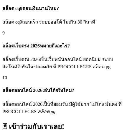
สล็อต cq9ถอนเงินนานไหม?
สล็อต cq9ถอนเร็ว ระบบออโต้ ไม่เกิน 30 วินาที
9
สล็อตเว็บตรง 2026หมายถึงอะไร?
สล็อตเว็บตรง 2026เป็นเว็บพนันออนไลน์ ยอดนิยม ระบบ
อัตโนมัติ ทันใจ ปลอดภัย ที่ PROCOLLEGES สล็อต pg
10
สล็อตออนไลน์ 2026เล่นได้จริงไหม?
สล็อตออนไลน์ 2026เป็นที่ยอมรับ มีผู้ใช้มาก ไม่โกง มั่นคง ที่
PROCOLLEGES
สล็อต pg
🃏 เข้าร่วมกับเราเลย!