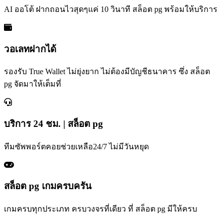
AI ออโต้ ฝากถอนไวสุดๆแค่ 10 วินาที สล็อต pg พร้อมให้บริการ
วอเลทฝากได้
รองรับ True Wallet ไม่ยุ่งยาก ไม่ต้องมีบัญชีธนาคาร ซึ่ง สล็อต
pg จัดมาให้เต็มที่
บริการ 24 ชม. | สล็อต pg
ทีมซัพพอร์ตคอยช่วยเหลือ24/7 ไม่มีวันหยุด
สล็อต pg เกมครบครัน
เกมครบทุกประเภท ครบวงจรที่เดียว ที่ สล็อต pg มีให้ครบ