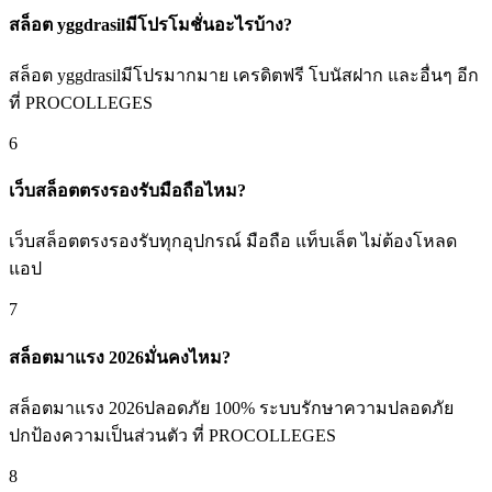
สล็อต yggdrasilมีโปรโมชั่นอะไรบ้าง?
สล็อต yggdrasilมีโปรมากมาย เครดิตฟรี โบนัสฝาก และอื่นๆ อีก
ที่ PROCOLLEGES
6
เว็บสล็อตตรงรองรับมือถือไหม?
เว็บสล็อตตรงรองรับทุกอุปกรณ์ มือถือ แท็บเล็ต ไม่ต้องโหลด
แอป
7
สล็อตมาแรง 2026มั่นคงไหม?
สล็อตมาแรง 2026ปลอดภัย 100% ระบบรักษาความปลอดภัย
ปกป้องความเป็นส่วนตัว ที่ PROCOLLEGES
8