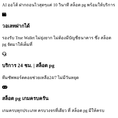
AI ออโต้ ฝากถอนไวสุดๆแค่ 10 วินาที สล็อต pg พร้อมให้บริการ
วอเลทฝากได้
รองรับ True Wallet ไม่ยุ่งยาก ไม่ต้องมีบัญชีธนาคาร ซึ่ง สล็อต
pg จัดมาให้เต็มที่
บริการ 24 ชม. | สล็อต pg
ทีมซัพพอร์ตคอยช่วยเหลือ24/7 ไม่มีวันหยุด
สล็อต pg เกมครบครัน
เกมครบทุกประเภท ครบวงจรที่เดียว ที่ สล็อต pg มีให้ครบ