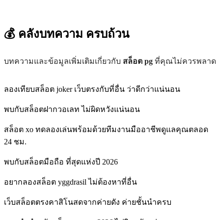
💰 คลังบทความ
ครบถ้วน
บทความและข้อมูลเพิ่มเติมเกี่ยวกับ
สล็อต pg
ที่คุณไม่ควรพลาด
ลองเทียบสล็อต joker เว็บตรงกับที่อื่น ว่าดีกว่าแน่นอน
พบกับสล็อตฝากวอเลท ไม่ผิดหวังแน่นอน
สล็อต xo ทดลองเล่นพร้อมด้วยทีมงานมืออาชีพดูแลคุณตลอด
24 ชม.
พบกับสล็อตมือถือ ที่สุดแห่งปี 2026
อยากลองสล็อต yggdrasil ไม่ต้องหาที่อื่น
เว็บสล็อตตรงคาสิโนสดจากค่ายดัง ค่ายชั้นนำครบ