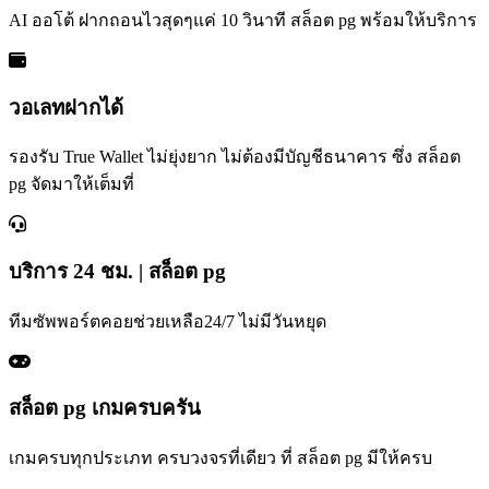
AI ออโต้ ฝากถอนไวสุดๆแค่ 10 วินาที สล็อต pg พร้อมให้บริการ
วอเลทฝากได้
รองรับ True Wallet ไม่ยุ่งยาก ไม่ต้องมีบัญชีธนาคาร ซึ่ง สล็อต
pg จัดมาให้เต็มที่
บริการ 24 ชม. | สล็อต pg
ทีมซัพพอร์ตคอยช่วยเหลือ24/7 ไม่มีวันหยุด
สล็อต pg เกมครบครัน
เกมครบทุกประเภท ครบวงจรที่เดียว ที่ สล็อต pg มีให้ครบ