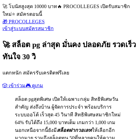
🚀 โบนัสสูงสุด 10000 บาท
🔥 PROCOLLEGES เปิดรับสมาชิก
ใหม่
⭐ สมัครตอนนี้
🎁 PROCOLLEGES
เข้าสู่ระบบ
สมัครสมาชิก
🚀 สล็อต pg ล่าสุด มั่นคง ปลอดภัย รวดเร็ว
ทันใจ 30 วิ
แตกหนัก สมัครรับเครดิตฟรีเลย
🎲 เข้าร่วม
🎮 ดูเกม
สล็อต pgสุดพิเศษ เปิดให้เฉพาะกลุ่ม สิทธิพิเศษวัน
สำคัญ ส่งถึงบ้าน ผู้จัดการประจำ พร้อมบริการ
ระบบออโต้ เร็วสุด 45 วินาที สิทธิพิเศษสมาชิกใหม่
64% รับได้ถึง 15,000 บาทเต็ม เกมกว่า 1,000 เกม
นอกเหนือจากนี้ยังมี
สล็อตฝากวอเลท
ให้เลือกอีก
มากมาย รวมถึงสล็อตทุน 50ที่หลายคนให้ความ