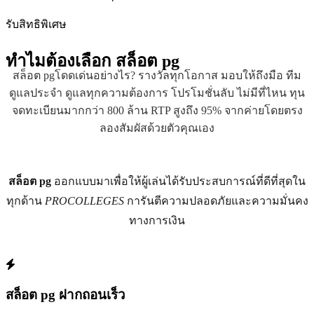
รับสิทธิพิเศษ
ทำไมต้องเลือก
สล็อต pg
สล็อต pgโดดเด่นอย่างไร? รางวัลทุกโอกาส มอบให้ถึงมือ ทีม
ดูแลประจำ ดูแลทุกความต้องการ โปรโมชั่นลับ ไม่มีที่ไหน ทุน
จดทะเบียนมากกว่า 800 ล้าน RTP สูงถึง 95% จากค่ายโดยตรง
ลองสัมผัสด้วยตัวคุณเอง
สล็อต pg
ออกแบบมาเพื่อให้ผู้เล่นได้รับประสบการณ์ที่ดีที่สุดใน
ทุกด้าน
PROCOLLEGES
การันตีความปลอดภัยและความมั่นคง
ทางการเงิน
สล็อต pg ฝากถอนเร็ว