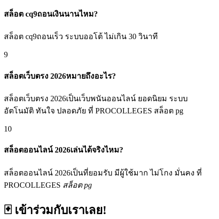
สล็อต cq9ถอนเงินนานไหม?
สล็อต cq9ถอนเร็ว ระบบออโต้ ไม่เกิน 30 วินาที
9
สล็อตเว็บตรง 2026หมายถึงอะไร?
สล็อตเว็บตรง 2026เป็นเว็บพนันออนไลน์ ยอดนิยม ระบบ
อัตโนมัติ ทันใจ ปลอดภัย ที่ PROCOLLEGES สล็อต pg
10
สล็อตออนไลน์ 2026เล่นได้จริงไหม?
สล็อตออนไลน์ 2026เป็นที่ยอมรับ มีผู้ใช้มาก ไม่โกง มั่นคง ที่
PROCOLLEGES
สล็อต pg
🃏 เข้าร่วมกับเราเลย!