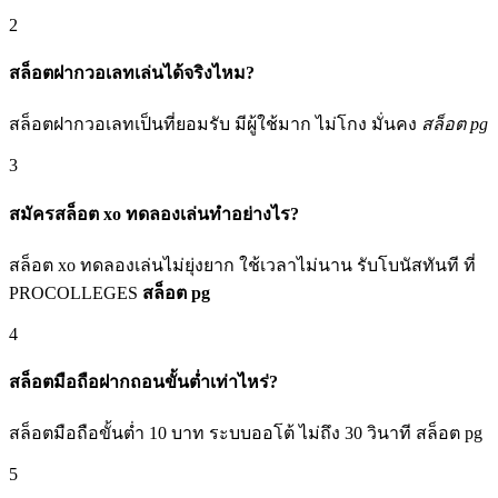
2
สล็อตฝากวอเลทเล่นได้จริงไหม?
สล็อตฝากวอเลทเป็นที่ยอมรับ มีผู้ใช้มาก ไม่โกง มั่นคง
สล็อต pg
3
สมัครสล็อต xo ทดลองเล่นทำอย่างไร?
สล็อต xo ทดลองเล่นไม่ยุ่งยาก ใช้เวลาไม่นาน รับโบนัสทันที ที่
PROCOLLEGES
สล็อต pg
4
สล็อตมือถือฝากถอนขั้นต่ำเท่าไหร่?
สล็อตมือถือขั้นต่ำ 10 บาท ระบบออโต้ ไม่ถึง 30 วินาที สล็อต pg
5