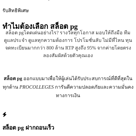
รับสิทธิพิเศษ
ทำไมต้องเลือก
สล็อต pg
สล็อต pgโดดเด่นอย่างไร? รางวัลทุกโอกาส มอบให้ถึงมือ ทีม
ดูแลประจำ ดูแลทุกความต้องการ โปรโมชั่นลับ ไม่มีที่ไหน ทุน
จดทะเบียนมากกว่า 800 ล้าน RTP สูงถึง 95% จากค่ายโดยตรง
ลองสัมผัสด้วยตัวคุณเอง
สล็อต pg
ออกแบบมาเพื่อให้ผู้เล่นได้รับประสบการณ์ที่ดีที่สุดใน
ทุกด้าน
PROCOLLEGES
การันตีความปลอดภัยและความมั่นคง
ทางการเงิน
สล็อต pg ฝากถอนเร็ว