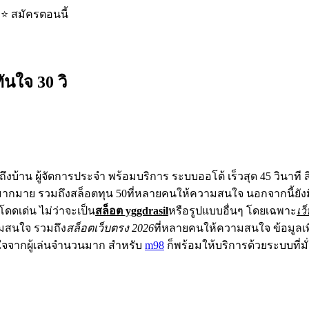
่
⭐ สมัครตอนนี้
ันใจ 30 วิ
งถึงบ้าน ผู้จัดการประจำ พร้อมบริการ ระบบออโต้ เร็วสุด 45 วินาที 
กมากมาย รวมถึงสล็อตทุน 50ที่หลายคนให้ความสนใจ นอกจากนี้ยังม
โดดเด่น ไม่ว่าจะเป็น
สล็อต yggdrasil
หรือรูปแบบอื่นๆ โดยเฉพาะ
เว
มสนใจ รวมถึง
สล็อตเว็บตรง 2026
ที่หลายคนให้ความสนใจ ข้อมูลเพิ
งใจจากผู้เล่นจำนวนมาก สำหรับ
m98
ก็พร้อมให้บริการด้วยระบบที่ม