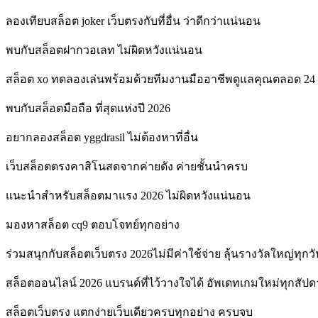
ลองเทียบสล็อต joker เว็บตรงกับที่อื่น ว่าดีกว่าแน่นอน
พบกับสล็อตฝากวอเลท ไม่ผิดหวังแน่นอน
สล็อต xo ทดลองเล่นพร้อมด้วยทีมงานมืออาชีพดูแลคุณตลอด 24
พบกับสล็อตมือถือ ที่สุดแห่งปี 2026
อยากลองสล็อต yggdrasil ไม่ต้องหาที่อื่น
เว็บสล็อตตรงคาสิโนสดจากค่ายดัง ค่ายชั้นนำครบ
แนะนำสำหรับสล็อตมาแรง 2026 ไม่ผิดหวังแน่นอน
มองหาสล็อต cq9 ตอบโจทย์ทุกอย่าง
ร่วมสนุกกับสล็อตเว็บตรง 2026ไม่มีค่าใช้จ่าย ลุ้นรางวัลใหญ่ทุกว
สล็อตออนไลน์ 2026 แบรนด์ที่ไว้วางใจได้ อัพเดทเกมใหม่ทุกสัปด
สล็อตเว็บตรง แตกง่ายเว็บเดียวครบทุกอย่าง ครบจบ