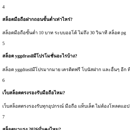
4
สล็อตมือถือฝากถอนขั้นต่ำเท่าไหร่?
สล็อตมือถือขั้นต่ำ 10 บาท ระบบออโต้ ไม่ถึง 30 วินาที สล็อต pg
5
สล็อต yggdrasilมีโปรโมชั่นอะไรบ้าง?
สล็อต yggdrasilมีโปรมากมาย เครดิตฟรี โบนัสฝาก และอื่นๆ อี
6
เว็บสล็อตตรงรองรับมือถือไหม?
เว็บสล็อตตรงรองรับทุกอุปกรณ์ มือถือ แท็บเล็ต ไม่ต้องโหลดแอป
7
สล็อตมาแรง 2026มั่นคงไหม?