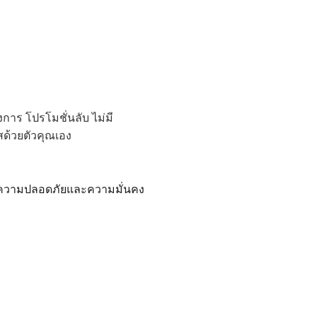
การ โปรโมชั่นลับ ไม่มี
สด้วยตัวคุณเอง
ความปลอดภัยและความมั่นคง