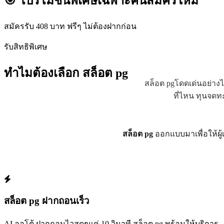
🎯 โปรโมชั่นพิเศษเฉพาะคนสมัครใหม่
สมัครรับ 408 บาท ฟรีๆ ไม่ต้องฝากก่อน
รับสิทธิพิเศษ
ทำไมต้องเลือก
สล็อต pg
สล็อต pgโดดเด่นอย่างไ
ที่ไหน ทุนจดท
สล็อต pg
ออกแบบมาเพื่อให้ผู้เ
สล็อต pg ฝากถอนเร็ว
AI ออโต้ ฝากถอนไวสุดๆแค่ 10 วินาที สล็อต pg พร้อมให้บริการ