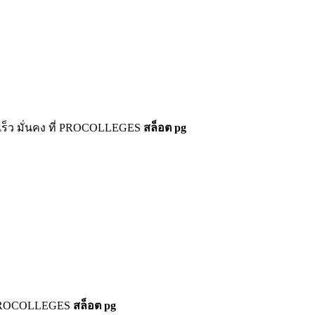
เร็ว มั่นคง ที่ PROCOLLEGES
สล็อต pg
ี่ PROCOLLEGES
สล็อต pg