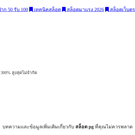
าก 50 รับ 100
เทคนิคสล็อต
สล็อตมาแรง 2026
สล็อตเว็บตร
300% สูงสุดไม่จำกัด
บทความและข้อมูลเพิ่มเติมเกี่ยวกับ
สล็อต pg
ที่คุณไม่ควรพลาด