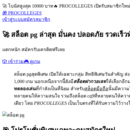
🚀 โบนัสสูงสุด 10000 บาท
🔥 PROCOLLEGES เปิดรับสมาชิกใหม
🎁 PROCOLLEGES
เข้าสู่ระบบ
สมัครสมาชิก
🚀 สล็อต pg ล่าสุด มั่นคง ปลอดภัย รวดเร็วท
แตกหนัก สมัครรับเครดิตฟรีเลย
🎲 เข้าร่วม
🎮 ดูเกม
สล็อต pgสุดพิเศษ เปิดให้เฉพาะกลุ่ม สิทธิพิเศษวันสำคัญ ส่
1,000 เกม นอกเหนือจากนี้ยังมี
สล็อตฝากวอเลท
ให้เลือกอี
ทดลองเล่น
ที่กำลังเป็นที่นิยม สำหรับ
สล็อตมือถือ
นั้นมีความ
หลายคนให้ความสนใจ รวมถึงสล็อต cq9ที่หลายคนให้ควา
เดียว โดย
PROCOLLEGES
เป็นเว็บตรงที่ได้รับความไว้วา