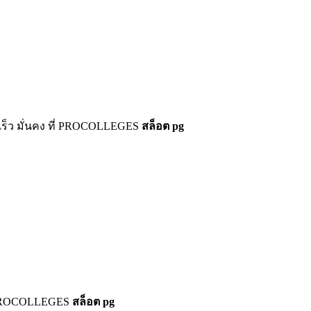
เร็ว มั่นคง ที่ PROCOLLEGES
สล็อต pg
ี่ PROCOLLEGES
สล็อต pg