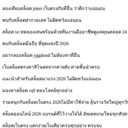
ลองเทียบสล็อต joker เว็บตรงกับที่อื่น ว่าดีกว่าแน่นอน
พบกับสล็อตฝากวอเลท ไม่ผิดหวังแน่นอน
สล็อต xo ทดลองเล่นพร้อมด้วยทีมงานมืออาชีพดูแลคุณตลอด 24
พบกับสล็อตมือถือ ที่สุดแห่งปี 2026
อยากลองสล็อต yggdrasil ไม่ต้องหาที่อื่น
เว็บสล็อตตรงคาสิโนสดจากค่ายดัง ค่ายชั้นนำครบ
แนะนำสำหรับสล็อตมาแรง 2026 ไม่ผิดหวังแน่นอน
มองหาสล็อต cq9 ตอบโจทย์ทุกอย่าง
ร่วมสนุกกับสล็อตเว็บตรง 2026ไม่มีค่าใช้จ่าย ลุ้นรางวัลใหญ่ทุกว
สล็อตออนไลน์ 2026 แบรนด์ที่ไว้วางใจได้ อัพเดทเกมใหม่ทุกสัปด
สล็อตเว็บตรง แตกง่ายเว็บเดียวครบทุกอย่าง ครบจบ