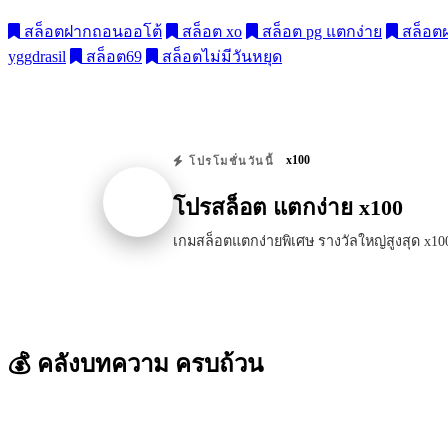
สล็อตฝากถอนออโต้
สล็อต xo
สล็อต pg แตกง่าย
สล็อตฝ
yggdrasil
สล็อต69
สล็อตไม่มีวันหยุด
x100
โปรโมชั่นวันนี้
โปรสล็อต แตกง่าย x100
เกมสล็อตแตกง่ายพิเศษ รางวัลใหญ่สูงสุด x100 
💰 คลังบทความ
ครบถ้วน