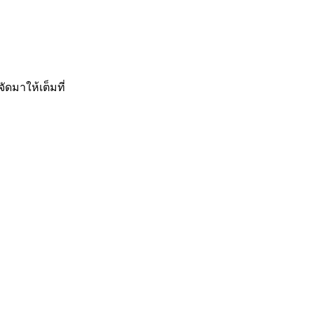
ัดมาให้เต็มที่