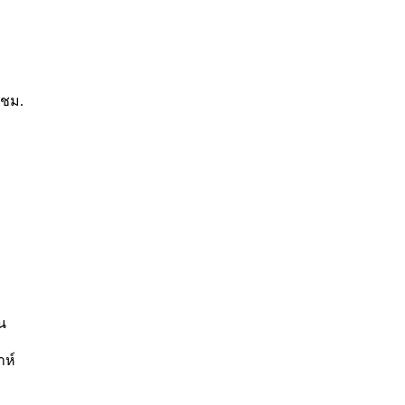
 ชม.
ัน
าห์