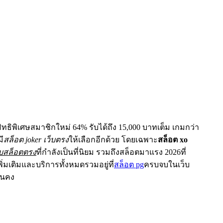
สิทธิพิเศษสมาชิกใหม่ 64% รับได้ถึง 15,000 บาทเต็ม เกมกว่า
ี
สล็อต joker เว็บตรง
ให้เลือกอีกด้วย โดยเฉพาะ
สล็อต xo
็บสล็อตตรง
ที่กำลังเป็นที่นิยม รวมถึงสล็อตมาแรง 2026ที่
่มเติมและบริการทั้งหมดรวมอยู่ที่
สล็อต pg
ครบจบในเว็บ
ั่นคง