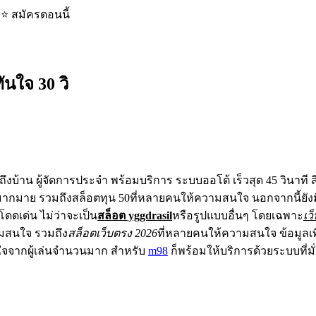
่
⭐ สมัครตอนนี้
ันใจ 30 วิ
งถึงบ้าน ผู้จัดการประจำ พร้อมบริการ ระบบออโต้ เร็วสุด 45 วินาที 
กมากมาย รวมถึงสล็อตทุน 50ที่หลายคนให้ความสนใจ นอกจากนี้ยังม
โดดเด่น ไม่ว่าจะเป็น
สล็อต yggdrasil
หรือรูปแบบอื่นๆ โดยเฉพาะ
เว
มสนใจ รวมถึง
สล็อตเว็บตรง 2026
ที่หลายคนให้ความสนใจ ข้อมูลเพิ
งใจจากผู้เล่นจำนวนมาก สำหรับ
m98
ก็พร้อมให้บริการด้วยระบบที่ม