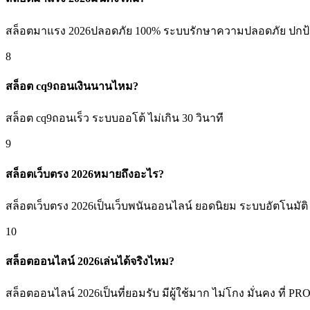
สล็อตมาแรง 2026ปลอดภัย 100% ระบบรักษาความปลอดภัย ปกป้
8
สล็อต cq9ถอนเงินนานไหม?
สล็อต cq9ถอนเร็ว ระบบออโต้ ไม่เกิน 30 วินาที
9
สล็อตเว็บตรง 2026หมายถึงอะไร?
สล็อตเว็บตรง 2026เป็นเว็บพนันออนไลน์ ยอดนิยม ระบบอัตโนมัต
10
สล็อตออนไลน์ 2026เล่นได้จริงไหม?
สล็อตออนไลน์ 2026เป็นที่ยอมรับ มีผู้ใช้มาก ไม่โกง มั่นคง ที