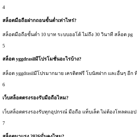
4
สล็อตมือถือฝากถอนขั้นต่ำเท่าไหร่?
สล็อตมือถือขั้นต่ำ 10 บาท ระบบออโต้ ไม่ถึง 30 วินาที สล็อต pg
5
สล็อต yggdrasilมีโปรโมชั่นอะไรบ้าง?
สล็อต yggdrasilมีโปรมากมาย เครดิตฟรี โบนัสฝาก และอื่นๆ อี
6
เว็บสล็อตตรงรองรับมือถือไหม?
เว็บสล็อตตรงรองรับทุกอุปกรณ์ มือถือ แท็บเล็ต ไม่ต้องโหลดแอป
7
สล็อตมาแรง 2026มั่นคงไหม?