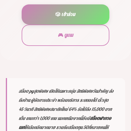
🎲 เข้าร่วม
🎮 ดูเกม
สล็อต pgสุดพิเศษ เปิดให้เฉพาะกลุ่ม สิทธิพิเศษวันสำคัญ ส่ง
ถึงบ้าน ผู้จัดการประจำ พร้อมบริการ ระบบออโต้ เร็วสุด
45 วินาที สิทธิพิเศษสมาชิกใหม่ 64% รับได้ถึง 15,000 บาท
เต็ม เกมกว่า 1,000 เกม นอกเหนือจากนี้ยังมี
สล็อตฝากวอ
เลท
ให้เลือกอีกมากมาย รวมถึงสล็อตทุน 50ที่หลายคนให้