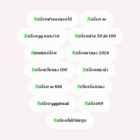
สล็อตฝากถอนออโต้
สล็อต xo
สล็อต pg แตกง่าย
สล็อตฝาก 50 รับ 100
เทคนิคสล็อต
สล็อตมาแรง 2026
สล็อตเว็บตรง 100
สล็อตแนะนำ
สล็อต xo 888
เว็บสล็อตตรง
สล็อต yggdrasil
สล็อต69
สล็อตไม่มีวันหยุด