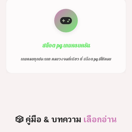
สล็อต pg เกมครบครัน
เกมครบทุกประเภท ครบวงจรที่เดียว ที่ สล็อต pg มีให้ครบ
🎲 คู่มือ & บทความ
เลือกอ่าน