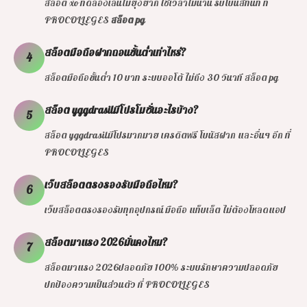
สล็อต xo ทดลองเล่นไม่ยุ่งยาก ใช้เวลาไม่นาน รับโบนัสทันที ที่
PROCOLLEGES
สล็อต pg
สล็อตมือถือฝากถอนขั้นต่ำเท่าไหร่?
4
สล็อตมือถือขั้นต่ำ 10 บาท ระบบออโต้ ไม่ถึง 30 วินาที สล็อต pg
สล็อต yggdrasilมีโปรโมชั่นอะไรบ้าง?
5
สล็อต yggdrasilมีโปรมากมาย เครดิตฟรี โบนัสฝาก และอื่นๆ อีก ที่
PROCOLLEGES
เว็บสล็อตตรงรองรับมือถือไหม?
6
เว็บสล็อตตรงรองรับทุกอุปกรณ์ มือถือ แท็บเล็ต ไม่ต้องโหลดแอป
สล็อตมาแรง 2026มั่นคงไหม?
7
สล็อตมาแรง 2026ปลอดภัย 100% ระบบรักษาความปลอดภัย
ปกป้องความเป็นส่วนตัว ที่ PROCOLLEGES